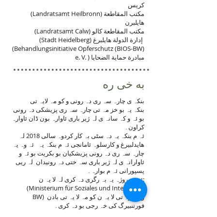
كريس
(Landratsamt Heilbronn) مكتب المقاطعة
هایلبرن
(Landratsamt Calw) مكتب المقاطعة کالو
(Stadt Heidelberg) إدارة الدولة هایلبرغ
(Behandlungsinitiative Opferschutz (BIOS-BW)
e. V. ) مبادرة حماية الضحايا
به خی ره
بنکہ ی چارہ سہ ری دہ رونی و کو مہ لایہ تی
بنکہ یہ بو خز مہ تی چارہ سہ ری پزیشکی دہ رونی
بو ئہ و کہ سانہ ی لہ ژیر باری ئاوارہ بون ڈان ئاوارہ
کراون۔
ئہ م بنکہ یہ دہ سٹی بہ کار کردوہ سالی 2018 لہ
ھایدلبیرغ و کارسلوہ ئامانجی ئہ م بنکہ یہ ئہ وہ یہ
چارہ سہ ری دہ رونی پزیشکیان بو بکریت بو ئہ و
ئاوارانہ ی لہ ژیر باری سہ ختی دہ رونیدان لہ ریی
پسپورانی ئہ م بوارہ۔
ئہ م پروژہ یہ بہ رگری دہ کری لہ لا یہ ن:
(Ministerium für Soziales und Integration
BW) وہ زارہ تی لا یہ ن کو مہ لا یہ تی بادن
فورتنبیرگ کی خہ رجی بو دہ کری۔
(Landratsamt Rhein Neckar) بہ ریوبہ ری راین