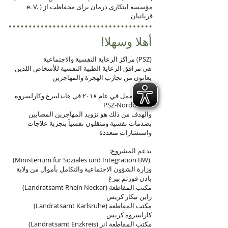
e. V. ) مؤسسه ابتکاری درمان برای محفاظت از
قربانیان
!أهلا وسهلا
مراكز الرعاية النفسية والاجتماعية (PSZ)
هي مرافق الرعاية الطبية النفسية للأشخاص اللذين
يعانون من تجارب الهجرة والمهاجرين
بدأت العمل في عام ٢٠١٨ في هايدلبيرغ وكارلسروه
PSZ-Nordbaden
والهدف من ذلك هو تزويد المهاجرين المصابين
بصدمات نفسية ومثقلون نفسياً بتجربة علاجات
واستشارات متعددة
:يدعم المشروع
(Ministerium für Soziales und Integration BW)
وزارة الشؤون الاجتماعية والتكامل بأموال من ولاية
بادن فورتم بيرغ
(Landratsamt Rhein Neckar) مكتب المقاطعة
راين نيكار كريس
(Landratsamt Karlsruhe) مكتب المقاطعة
كارلسروه كريس
(Landratsamt Enzkreis) مكتب المقاطعة انز