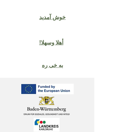
خوش آمدید
!أهلا وسهلا
به خی ره