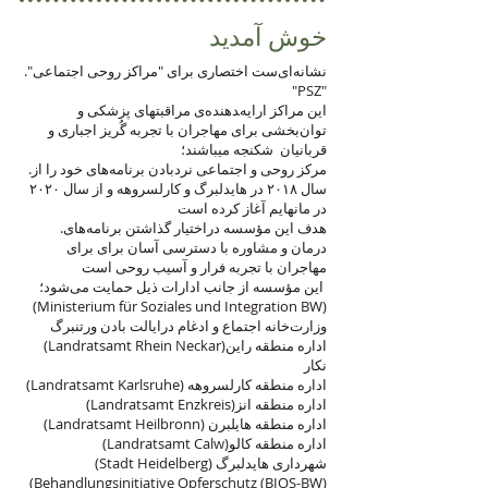
خوش آمدید
."نشانه‌ای‌ست اختصاری برای "مراکز روحی اجتماعی
"PSZ"
این مراکز ارایه‌‍دهنده‌ی مراقبتهای پزشکی و
توان‌بخشی برای مهاجران با تجربه گُریز اجباری و
قربانیان شکنجه میباشند؛
.مرکز روحی و اجتماعی نردبادن برنامه‌های خود را از
سال ۲۰۱۸ در هایدلبرگ و کارلسروهه و از سال ۲۰۲۰
در مانهایم آغاز کرده است
.هدف این مؤسسه دراختیار گذاشتن برنامه‌های
درمان و مشاوره با دسترسی آسان برای برای
مهاجران با تجربه فرار و آسیب روحی است
این مؤسسه از جانب ادارات ذیل حمایت می‌شود؛
(Ministerium für Soziales und Integration BW)
وزارت‌خانه اجتماع و ادغام درایالت بادن ورتنبرگ
(Landratsamt Rhein Neckar)اداره منطقه راین
نکار
(Landratsamt Karlsruhe) اداره منطقه کارلسروهه
(Landratsamt Enzkreis)اداره منطقه انز
(Landratsamt Heilbronn) اداره منطقه هایلبرن
(Landratsamt Calw)اداره منطقه کالو
(Stadt Heidelberg) شهرداری هایدلبرگ
(Behandlungsinitiative Opferschutz (BIOS-BW)